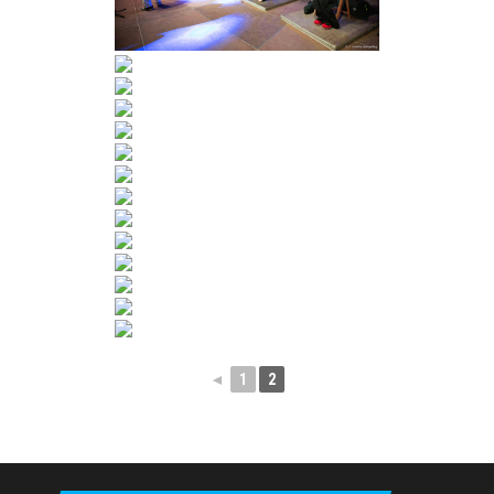
◄
1
2